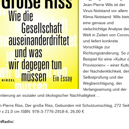
Jean-Pierre Wils ist der
Virus-Notstand vor allem 
Klima-Notstand: Wils biet
eine genaue und
vielschichtige Analyse de
Welt in Zeiten von Coron
und liefert konkrete
Vorschläge zur
Richtungsänderung. So 
Beispiel für eine »Kultur 
Provisorien« – einer Kult
der Nachdenklichkeit, de
Selbstprüfung und der
Wegberichtigung, der
Verlangsamung und der
ntierung an sozialer und ökologischer Nachhaltigkeit ...
n-Pierre Riss, Der große Riss, Gebunden mit Schutzumschlag, 272 Sei
0 x 21,0 cm ISBN: 978-3-7776-2918-6, 26,00 €
Radio: