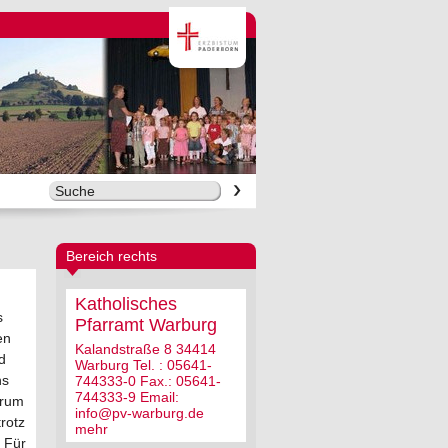
Bereich rechts
Katholisches
s
Pfarramt Warburg
en
Kalandstraße 8 34414
d
Warburg Tel. : 05641-
ns
744333-0 Fax.: 05641-
744333-9 Email:
arum
info@pv-warburg.de
trotz
mehr
 Für