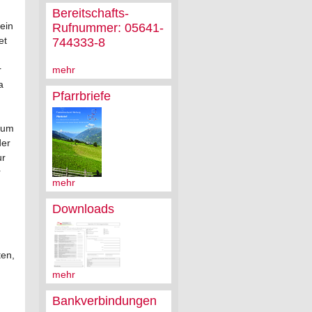
Bereitschafts-
ein
Rufnummer: 05641-
et
744333-8
r
mehr
a
Pfarrbriefe
zum
der
ur
r
mehr
Downloads
ten,
mehr
Bankverbindungen