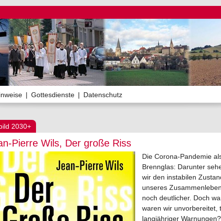
inweise
|
Gottesdienste
|
Datenschutz
bild 2030+
an-Pierre Wils, Der große Riss
Die Corona-Pandemie al
Brennglas: Darunter seh
wir den instabilen Zustan
unseres Zusammenlebe
noch deutlicher. Doch w
waren wir unvorbereitet, 
langjähriger Warnungen?