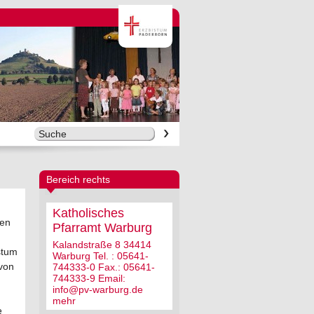
Bereich rechts
Katholisches
len
Pfarramt Warburg
Kalandstraße 8 34414
stum
Warburg Tel. : 05641-
 von
744333-0 Fax.: 05641-
744333-9 Email:
info@pv-warburg.de
mehr
e