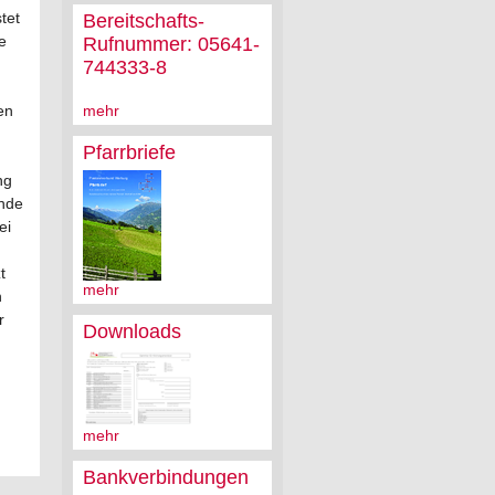
tet
Bereitschafts-
e
Rufnummer: 05641-
744333-8
en
mehr
Pfarrbriefe
ng
ende
ei
t
mehr
h
r
Downloads
mehr
Bankverbindungen