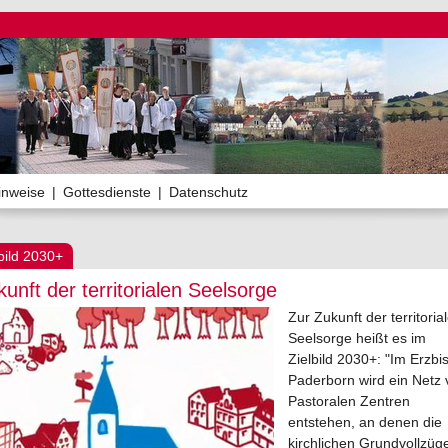
inweise
|
Gottesdienste
|
Datenschutz
bild 2030+
unft der territorialen Seelsorge
Zur Zukunft der territoria
Seelsorge heißt es im
Zielbild 2030+: "Im Erzbi
Paderborn wird ein Netz
Pastoralen Zentren
entstehen, an denen die
kirchlichen Grundvollzüg