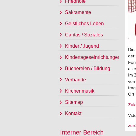
Friedhöfe
Sakramente
Geistliches Leben
Caritas / Soziales
Kinder / Jugend
Dies
der
Kindertageseinrichtungen
For
Büchereien / Bildung
alle
Im 
Verbände
von
frag
Kirchenmusik
Ort
Sitemap
Zuku
Kontakt
Vid
zur
Interner Bereich