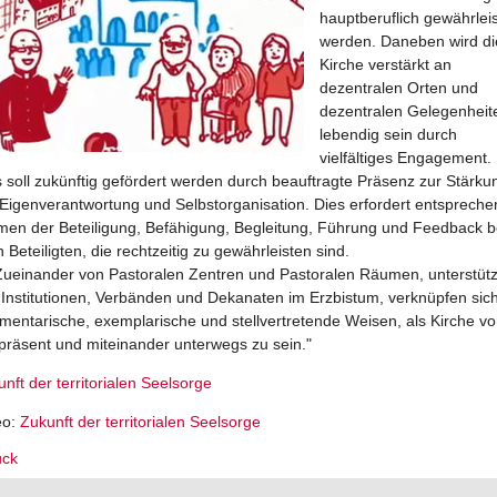
hauptberuflich gewährleis
werden. Daneben wird di
Kirche verstärkt an
dezentralen Orten und
dezentralen Gelegenheit
lebendig sein durch
vielfältiges Engagement.
 soll zukünftig gefördert werden durch beauftragte Präsenz zur Stärku
 Eigenverantwortung und Selbstorganisation. Dies erfordert entsprech
men der Beteiligung, Befähigung, Begleitung, Führung und Feedback b
n Beteiligten, die rechtzeitig zu gewährleisten sind.
Zueinander von Pastoralen Zentren und Pastoralen Räumen, unterstütz
 Institutionen, Verbänden und Dekanaten im Erzbistum, verknüpfen sic
mentarische, exemplarische und stellvertretende Weisen, als Kirche vo
 präsent und miteinander unterwegs zu sein."
nft der territorialen Seelsorge
eo:
Zukunft der territorialen Seelsorge
ück