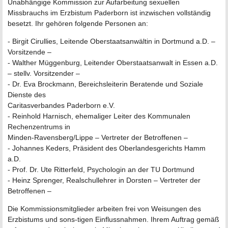
Unabhängige Kommission zur Aufarbeitung sexuellen
Missbrauchs im Erzbistum Paderborn ist inzwischen vollständig
besetzt. Ihr gehören folgende Personen an:
- Birgit Cirullies, Leitende Oberstaatsanwältin in Dortmund a.D. –
Vorsitzende –
- Walther Müggenburg, Leitender Oberstaatsanwalt in Essen a.D.
– stellv. Vorsitzender –
- Dr. Eva Brockmann, Bereichsleiterin Beratende und Soziale
Dienste des
Caritasverbandes Paderborn e.V.
- Reinhold Harnisch, ehemaliger Leiter des Kommunalen
Rechenzentrums in
Minden-Ravensberg/Lippe – Vertreter der Betroffenen –
- Johannes Keders, Präsident des Oberlandesgerichts Hamm
a.D.
- Prof. Dr. Ute Ritterfeld, Psychologin an der TU Dortmund
- Heinz Sprenger, Realschullehrer in Dorsten – Vertreter der
Betroffenen –
Die Kommissionsmitglieder arbeiten frei von Weisungen des
Erzbistums und sons-tigen Einflussnahmen. Ihrem Auftrag gemäß