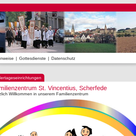
inweise
|
Gottesdienste
|
Datenschutz
dertageseinrichtungen
milienzentrum St. Vincentius, Scherfede
zlich Willkommen in unserem Familienzentrum