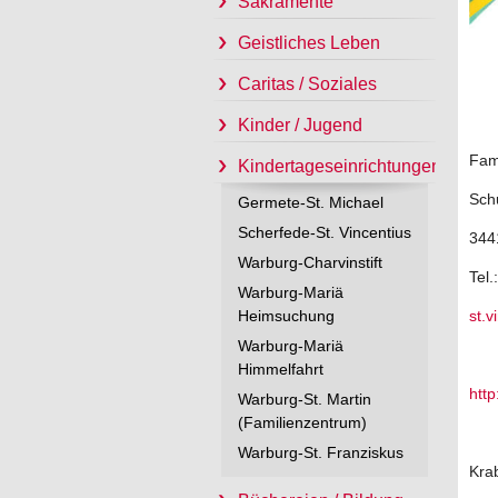
Sakramente
Geistliches Leben
Caritas / Soziales
Kinder / Jugend
Fam
Kindertageseinrichtungen
Schu
Germete-St. Michael
Scherfede-St. Vincentius
344
Warburg-Charvinstift
Tel
Warburg-Mariä
Heimsuchung
st.v
Warburg-Mariä
Himmelfahrt
htt
Warburg-St. Martin
(Familienzentrum)
Warburg-St. Franziskus
Kra