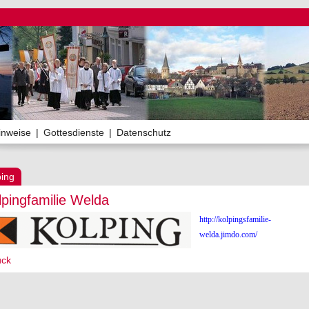
inweise
|
Gottesdienste
|
Datenschutz
ping
lpingfamilie Welda
http://kolpingsfamilie-
welda.jimdo.com/
ück